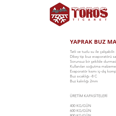
YAPRAK BUZ MA
Tatlı ve tuzlu su ile çalışabili
Dikey tip buz evaporatörü sa
Sorunsuz bir şekilde durmada
Kullanılan soğutma malzemele
Evaporatör kısmı iç-dış kompl
Buz sıcaklığı -8 C
Buz kalınlığı 2mm
ÜRETİM KAPASİTELERİ
400 KG/GÜN
600 KG/GÜN
800 KG/GÜN