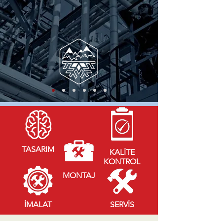
TASARIM
KALİTE
KONTROL
MONTAJ
İMALAT
SERVİS