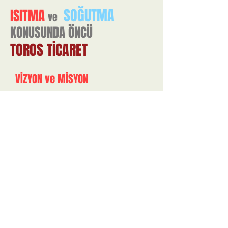
SOĞUTMA
ISITMA
ve
KONUSUNDA ÖNCÜ
TOROS TİCARET
VİZYON ve MİSYON
Toros Ticaret, 1950 yılında kurucumuz
Toros İpekçi tarafından Ankara’nın Ulus
semtinde kurulmuş, soğutma sektöründe
faaliyet göstermeye başlamış olan ilk
firmalardan biridir. 1950 yılından beri
sektörün ihtiyaçlarını analiz eden ve
müşterilerine profesyonel hizmeti görev
edinmiş firmamız, soğutma sektöründe
bulunan ve ilkleri hedefleyerek, kaliteli
ürün ve işçiliğiyle piyasadaki en seçkin
firmalar arasında yer almaktadır. 69 yılı
aşkın süredir her geçen gün kalitesini ve
teknolojilerini geliştiren firmamız,
günümüzde Ankara Ostim’de 3 katlı üretim
tesisinde üretimlerine kalitesinden ödün